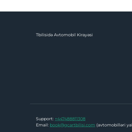
Tbilisidə Avtomobil Kirayəsi
Support:
+447488811308
Email:
book@gcartbilisi.com
(avtomobilləri ya