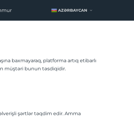
unmur
AZƏRBAYCAN
aşına baxmayaraq, platforma artıq etibarlı
un müştəri bunun təsdiqidir.
əlverişli şərtlər təqdim edir. Amma