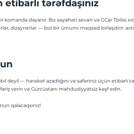
etibarlı tərəfdaşınız
r komanda dayanır. Biz səyahəti sevən və GCar Tbilisi xi
yterlər, dizaynerlər — bizi bir ümumi məqsəd birləşdirir: 
lun
bil deyil — hərəkət azadlığını və səfəriniz üçün etibarlı 
riş verin və Gürcüstanı məhdudiyyətsiz kəşf edin.
nun qalacaqsınız!