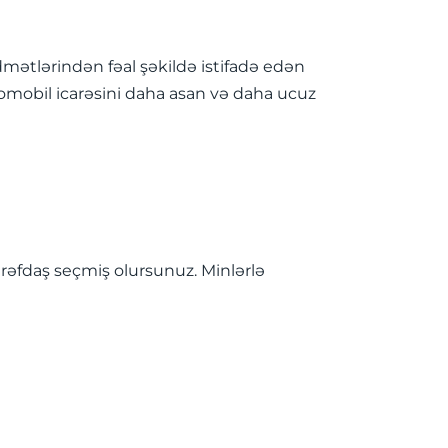
dmətlərindən fəal şəkildə istifadə edən
avtomobil icarəsini daha asan və daha ucuz
tərəfdaş seçmiş olursunuz. Minlərlə