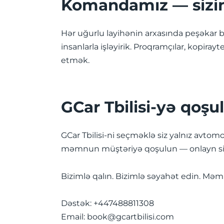
Komandamız — sizin 
Hər uğurlu layihənin arxasında peşəkar bi
insanlarla işləyirik. Proqramçılar, kopira
etmək.
GCar Tbilisi-yə qoşu
GCar Tbilisi-ni seçməklə siz yalnız avtomo
məmnun müştəriyə qoşulun — onlayn sifa
Bizimlə qalın. Bizimlə səyahət edin. Məm
Dəstək: +447488811308
Email:
book@gcartbilisi.com