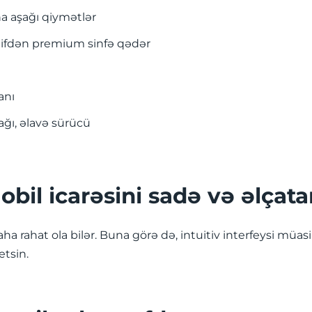
 aşağı qiymətlər
inifdən premium sinfə qədər
anı
ağı, əlavə sürücü
bil icarəsini sadə və əlçat
ha rahat ola bilər. Buna görə də, intuitiv interfeysi müasir
tsin.