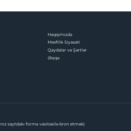
Haqqımızda
Məxfilik Siyasəti
Qaydalar və Şərtlər
Əlaqə
lnız saytdakı forma vasitəsilə bron etmək)