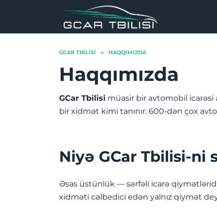
Skip
to
content
GCAR TBILISI
»
HAQQIMIZDA
Haqqımızda
GCar Tbilisi
müasir bir avtomobil icarəsi 
bir xidmət kimi tanınır. 600-dən çox avt
Niyə GCar Tbilisi-ni 
Əsas üstünlük — sərfəli icarə qiymətlərid
xidməti cəlbedici edən yalnız qiymət deyi