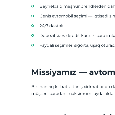
Beynəlxalq məşhur brendlərdən daha
Geniş avtomobil seçimi — iqtisadi s
24/7 dəstək
Depozitsiz və kredit kartsız icarə imk
Faydalı seçimlər: sığorta, uşaq oturac
Missiyamız — avtomo
Biz inanırıq ki, hətta tanış xidmətlər də da
müştəri icarədən maksimum fayda əldə e