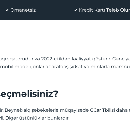
✔ Əmanətsiz
✔ Kredit Kartı Tələb Ol
aqreqatorudur və 2022-ci ildən fəaliyyət göstərir. Gənc y
omobil modeli, onlarla tərəfdaş şirkət və minlərlə məmn
seçməlisiniz?
ir. Beynəlxalq şəbəkələrlə müqayisədə GCar Tbilisi daha 
l. Digər üstünlüklər bunlardır: