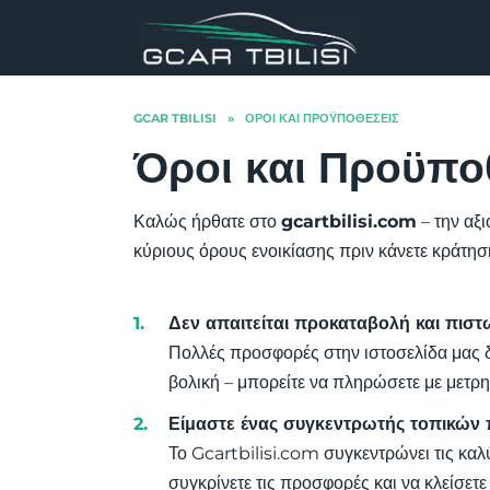
Skip
to
content
GCAR TBILISI
»
ΌΡΟΙ ΚΑΙ ΠΡΟΫΠΟΘΈΣΕΙΣ
Όροι και Προϋπο
Καλώς ήρθατε στο
gcartbilisi.com
– την αξ
κύριους όρους ενοικίασης πριν κάνετε κράτησ
Δεν απαιτείται προκαταβολή και πιστ
Πολλές προσφορές στην ιστοσελίδα μας δ
βολική – μπορείτε να πληρώσετε με μετρη
Είμαστε ένας συγκεντρωτής τοπικώ
Το Gcartbilisi.com συγκεντρώνει τις καλ
συγκρίνετε τις προσφορές και να κλείσετε