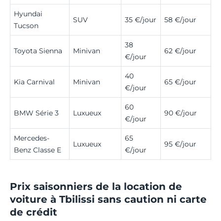
Hyundai
SUV
35 €/jour
58 €/jour
Tucson
38
Toyota Sienna
Minivan
62 €/jour
€/jour
40
Kia Carnival
Minivan
65 €/jour
€/jour
60
BMW Série 3
Luxueux
90 €/jour
€/jour
Mercedes-
65
Luxueux
95 €/jour
Benz Classe E
€/jour
Prix saisonniers de la location de
voiture à Tbilissi sans caution ni carte
de crédit