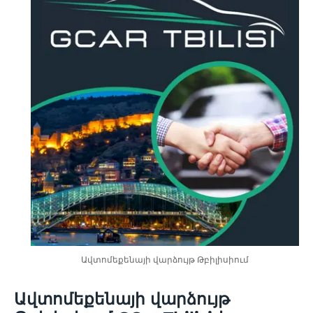
Ավտոմեքենայի վարձույթ Թբիլիսիում
Ավտոմեքենայի վարձույթ