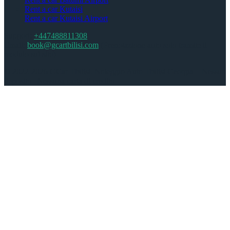
Rent a car Kutaisi
Rent a car Kutaisi Airport
Support:
+447488811308
Email:
book@gcartbilisi.com
(Prenotazione auto solo tramite il
modulo sul sito)
© 2022-2026 GCar Tbilisi. Noleggio Auto Tbilisi Georgia – Nessun
deposito | Nessuna carta di credito