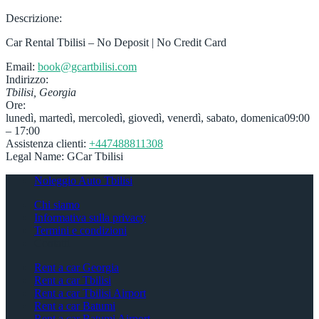
Descrizione:
Car Rental Tbilisi – No Deposit | No Credit Card
Email:
book@gcartbilisi.com
Indirizzo:
Tbilisi
,
Georgia
Ore:
lunedì, martedì, mercoledì, giovedì, venerdì, sabato, domenica
09:00
– 17:00
Assistenza clienti:
+447488811308
Legal Name:
GCar Tbilisi
Noleggio Auto Tbilisi
Chi siamo
Informativa sulla privacy
Termini e condizioni
Contatti
Rent a car Georgia
Rent a car Tbilisi
Rent a car Tbilisi Airport
Rent a car Batumi
Rent a car Batumi Airport