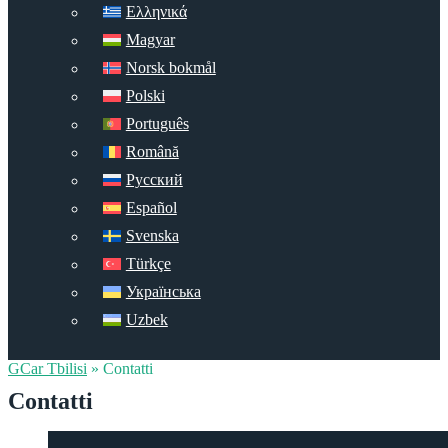
Ελληνικά
Magyar
Norsk bokmål
Polski
Português
Română
Русский
Español
Svenska
Türkçe
Українська
Uzbek
GCar Tbilisi
»
Contatti
Contatti