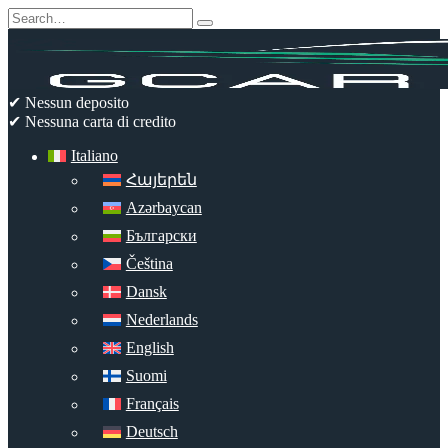
Skip
Search
to
for:
content
✔ Nessun deposito
✔ Nessuna carta di credito
Italiano
Հայերեն
Azərbaycan
Български
Čeština
Dansk
Nederlands
English
Suomi
Français
Deutsch