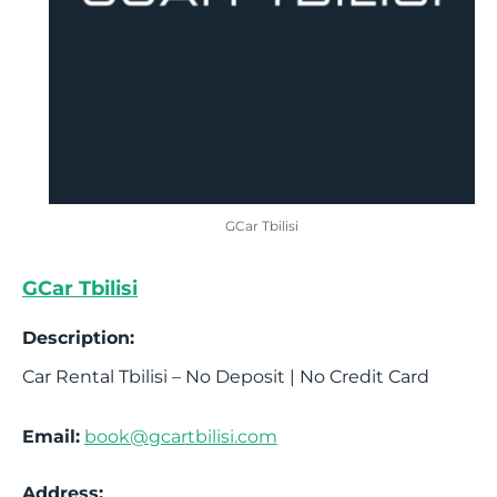
GCar Tbilisi
GCar Tbilisi
Description:
Car Rental Tbilisi – No Deposit | No Credit Card
Email:
book@gcartbilisi.com
Address: