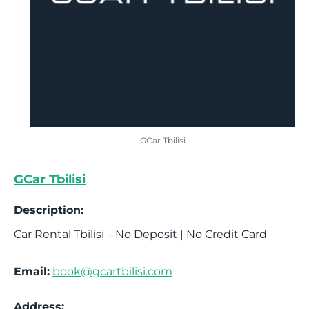
GCar Tbilisi
GCar Tbilisi
Description:
Car Rental Tbilisi – No Deposit | No Credit Card
Email:
book@gcartbilisi.com
Address: