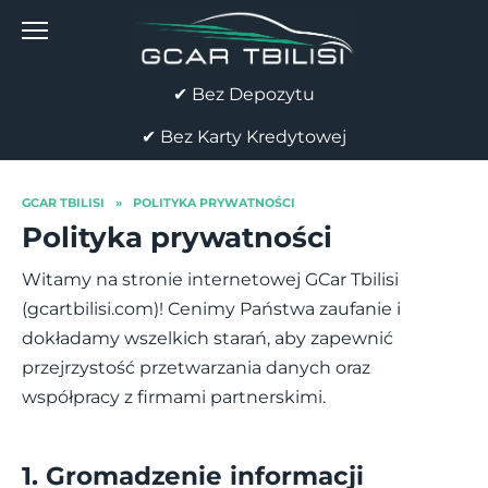
Skip
to
content
✔ Bez Depozytu
✔ Bez Karty Kredytowej
GCAR TBILISI
»
POLITYKA PRYWATNOŚCI
Polityka prywatności
Witamy na stronie internetowej GCar Tbilisi
(gcartbilisi.com)! Cenimy Państwa zaufanie i
dokładamy wszelkich starań, aby zapewnić
przejrzystość przetwarzania danych oraz
współpracy z firmami partnerskimi.
1. Gromadzenie informacji