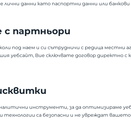
е лични данни като паспортни данни или банкови 
е с партньори
а коли под наем и си сътрудничи с редица местни а
шия уебсайт, Вие сключвате договор директно с к
бисквитки
аналитични инструменти, за да оптимизираме уе
и технологии са безопасни и не увреждат вашето