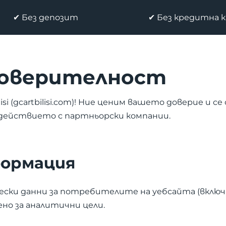
✔ Без депозит
✔ Без кредитна 
поверителност
lisi (gcartbilisi.com)! Ние ценим вашето доверие и
одействието с партньорски компании.
формация
ски данни за потребителите на уебсайта (включи
ено за аналитични цели.