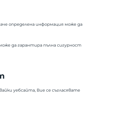
баче определена информация може да
 може да гарантира пълна сигурност
т
звайки уебсайта, Вие се съгласявате