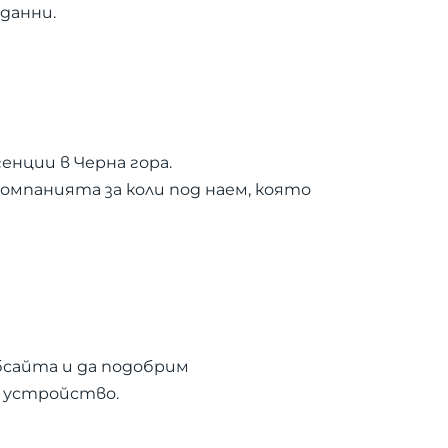
данни.
генции в Черна гора.
омпанията за коли под наем, която
бсайта и да подобрим
 устройство.