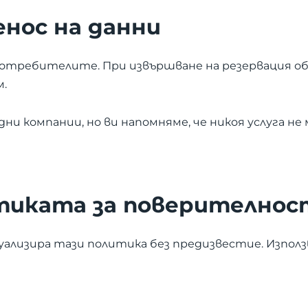
енос на данни
 потребителите. При извършване на резервация о
м.
и компании, но ви напомняме, че никоя услуга не
итиката за поверителнос
актуализира тази политика без предизвестие. Изпол