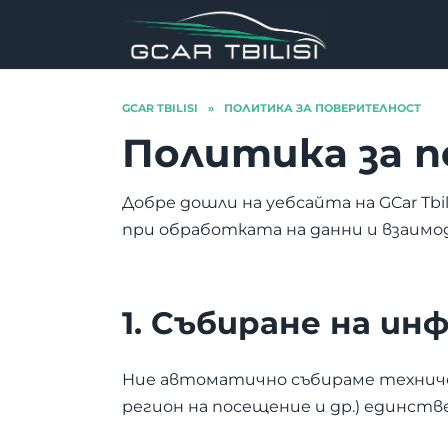
Skip
to
content
GCAR TBILISI
»
ПОЛИТИКА ЗА ПОВЕРИТЕЛНОСТ
Политика за 
Добре дошли на уебсайта на GCar Tbi
при обработката на данни и взаим
1. Събиране на ин
Ние автоматично събираме техниче
регион на посещение и др.) единств