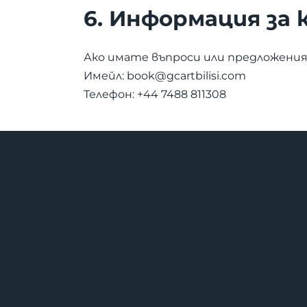
6. Информация за
Ако имате въпроси или предложения,
Имейл:
book@gcartbilisi.com
Телефон: +44 7488 811308