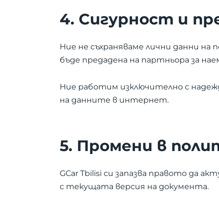
4. Сигурност и пр
Ние не съхраняваме лични данни на
бъде предадена на партньора за нае
Ние работим изключително с надеждн
на данните в интернет.
5. Промени в пол
GCar Tbilisi си запазва правото да 
с текущата версия на документа.