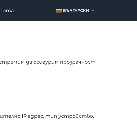
карта
БЪЛГАРСКИ
 се стремим да осигурим прозрачност
телно IP адрес, тип устройство,