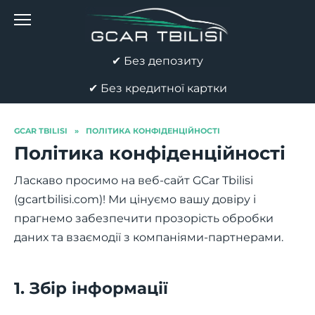
Перейти
до
вмісту
✔ Без депозиту
✔ Без кредитної картки
GCAR TBILISI
»
ПОЛІТИКА КОНФІДЕНЦІЙНОСТІ
Політика конфіденційності
Ласкаво просимо на веб-сайт GCar Tbilisi
(gcartbilisi.com)! Ми цінуємо вашу довіру і
прагнемо забезпечити прозорість обробки
даних та взаємодії з компаніями-партнерами.
1. Збір інформації